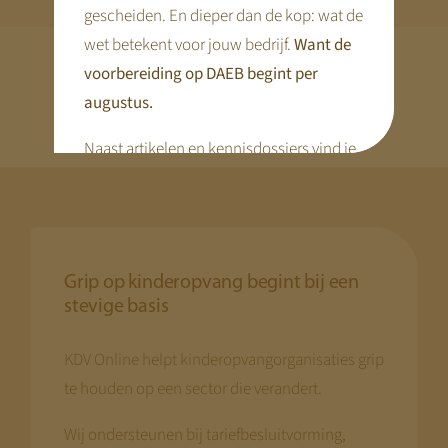
gescheiden. En dieper dan de kop: wat de
wet betekent voor jouw bedrijf.
Want de
voorbereiding op DAEB begint per
augustus.
Naast artikelen en kennisdossiers vind je
hier praktische tools en webinars die je
voorbereiding concreet maken.
Disclaimer:
We bouwen terwijl je meekijkt. Niet alle
Grip op kinderopvang begint bij een
stevige basis
pagina’s zijn al compleet.
Kom terug
begin augustus
— dan staat alles.
KDV Online helpt kinderopvangorganisaties grip
Met vriendelijke groet,
te houden op een sector die verandert.
Jeroen Pernot
Wij ondersteunen bij tariefbesluitvorming,