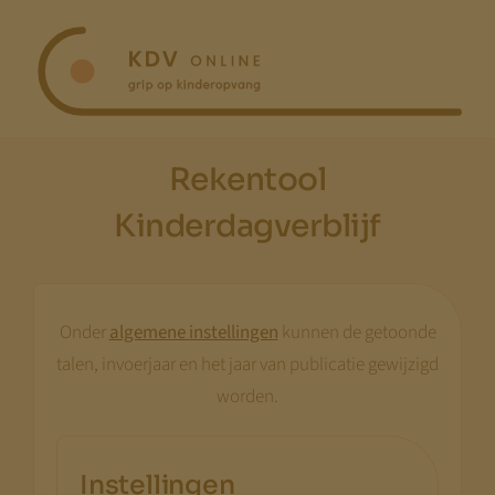
Ga
naar
inhoud
Rekentool
Kinderdagverblijf
Onder
algemene instellingen
kunnen de getoonde
talen, invoerjaar en het jaar van publicatie gewijzigd
worden.
Instellingen