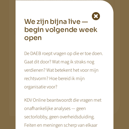
de betreffende locatie.
We zijn bijna live —
Locaties
begin volgende week
open
Rekentool testen
De DAEB roept vragen op die er toe doen.
Gaat dit door? Wat mag ik straks nog
Nadat één pakket aan een locatie is
verdienen? Wat betekent het voor mijn
gekoppeld kan de rekentool getest worden.
rechtsvorm? Hoe bereid ik mijn
organisatie voor?
Rekentool testen
KDV Online beantwoordt die vragen met
onafhankelijke analyses — geen
sectorlobby, geen overheidsduiding.
Feiten en meningen scherp van elkaar