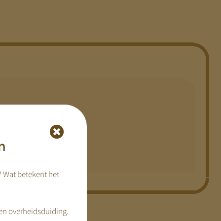
estigen.
n
? Wat betekent het
en overheidsduiding.