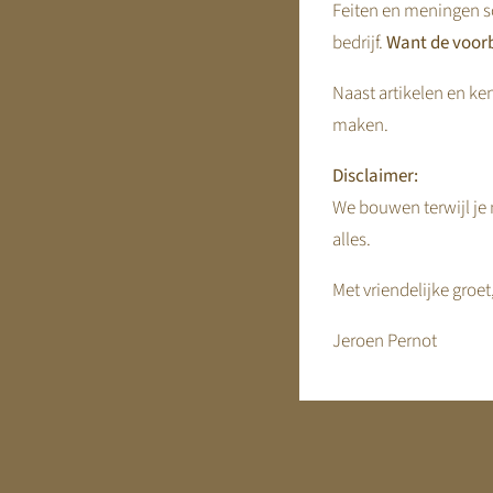
Feiten en meningen s
bedrijf.
Want de voorb
Naast artikelen en ken
maken.
Disclaimer:
We bouwen terwijl je m
alles.
Met vriendelijke groet
Jeroen Pernot