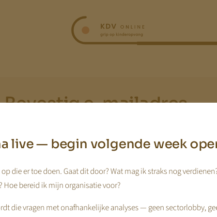
Bevestig e-mailadres
mail ontvangen ontvangen waarin we vragen het e-mailadres te bev
jna live — begin volgende week ope
Na bevestiging kan je inloggen.
op die er toe doen. Gaat dit door? Wat mag ik straks nog verdienen
 Hoe bereid ik mijn organisatie voor?
dt die vragen met onafhankelijke analyses — geen sectorlobby, ge