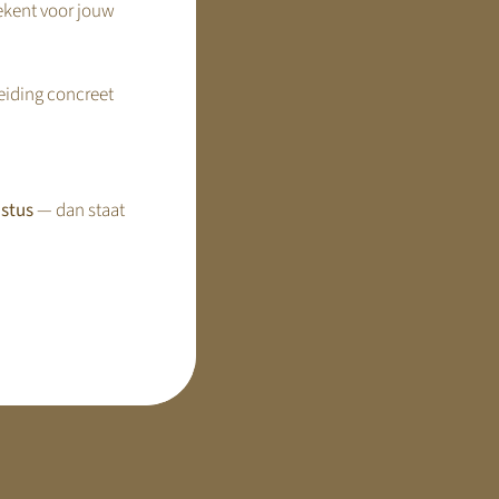
ekent voor jouw
reiding concreet
stus
— dan staat