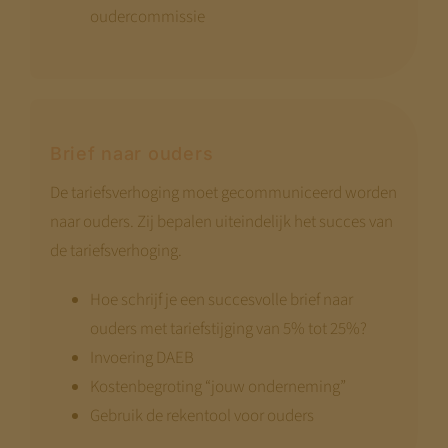
We bouwen terwijl je meekijkt. Niet alle
oudercommissie
pagina’s zijn al compleet.
Kom terug
begin augustus
— dan staat alles.
Met vriendelijke groet,
Brief naar ouders
Jeroen Pernot
De tariefsverhoging moet gecommuniceerd worden
naar ouders. Zij bepalen uiteindelijk het succes van
de tariefsverhoging.
Hoe schrijf je een succesvolle brief naar
ouders met tariefstijging van 5% tot 25%?
Invoering DAEB
Kostenbegroting “jouw onderneming”
Gebruik de rekentool voor ouders