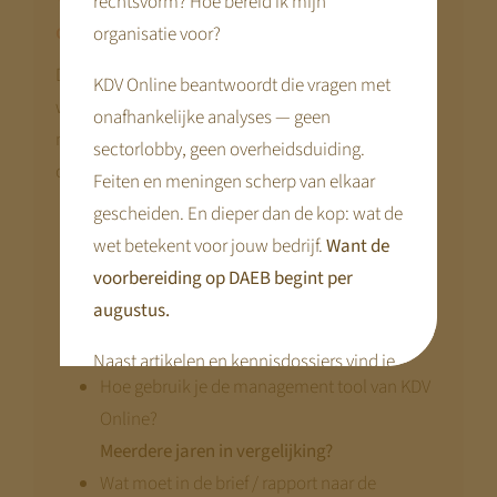
rechtsvorm? Hoe bereid ik mijn
oudercommissie
organisatie voor?
De uitgerekende prijsstijging moet verantwoord
KDV Online beantwoordt die vragen met
worden naar de oudercommissie. Jeroen neemt je
onafhankelijke analyses — geen
mee welke onderdelen op te nemen naar de
sectorlobby, geen overheidsduiding.
oudercommissie.
Feiten en meningen scherp van elkaar
gescheiden. En dieper dan de kop: wat de
Inclusief pdf’s met voorbeeldteksten
wet betekent voor jouw bedrijf.
Want de
(invoering DAEB, rol oudercommissie, relatie
voorbereiding op DAEB begint per
KOT tarief en bruto uurprijs kinderopvang)
augustus.
Ayit kostenbegroting voor 2026
Kostenbegroting “jouw onderneming”
Naast artikelen en kennisdossiers vind je
Hoe gebruik je de management tool van KDV
hier praktische tools en webinars die je
Online?
voorbereiding concreet maken.
Meerdere jaren in vergelijking?
Disclaimer:
Wat moet in de brief / rapport naar de