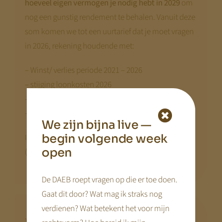
hoeveel eigen vermogen je nodig hebt in 2029
om
nog een gunstig rendement te behalen. Vanuit deze
som komen we tot een uurtarief dat je moet vragen
in 2026, rekening houdende met:
– Winst/ verlies periode 2021 – 2026
– stijging loonkosten 2026
– inflatie 2026
– netto marge per uur (voor eigen vermogen) 2026
We zijn bijna live —
begin volgende week
Incl. Excell sheets die je kan downloaden
open
(makkelijk invullen).
De DAEB roept vragen op die er toe doen.
Gaat dit door? Wat mag ik straks nog
verdienen? Wat betekent het voor mijn
Verantwoording naar