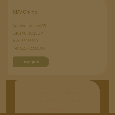
KDV Online
Verbindingslaan 35
1401 VC BUSSUM
KvK: 56955839
Tel: 035 – 2203 006
In gesprek
Wijzig privacy instellingen
Historie privacy instellingen
Privacy toestemming
herroepen