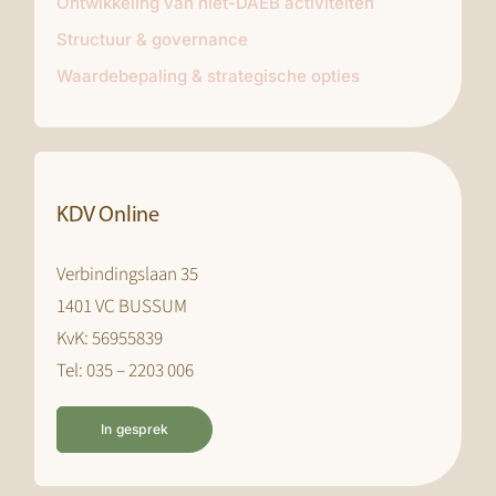
Ontwikkeling van niet-DAEB activiteiten
Structuur & governance
Waardebepaling & strategische opties
KDV Online
Verbindingslaan 35
1401 VC BUSSUM
KvK: 56955839
Tel: 035 – 2203 006
In gesprek