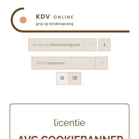
Ga
naar
inhoud
Sorteer op
Standaardvolgorde
Toon
12 producten