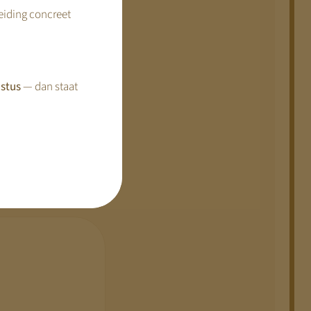
reiding concreet
tegische keuzes
stus
— dan staat
 zijn ingericht.
n