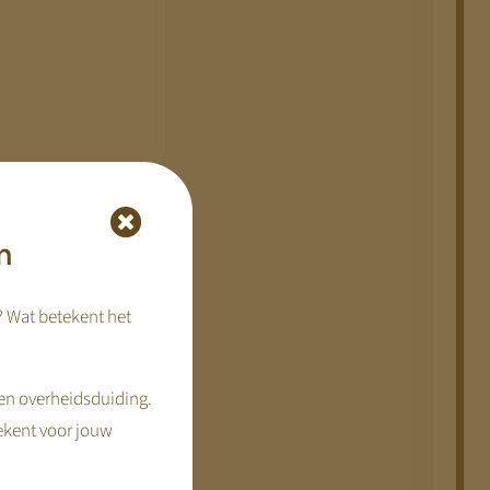
n
? Wat betekent het
.
n. Eén wil winst
en overheidsduiding.
ekent voor jouw
zijn geen concrete