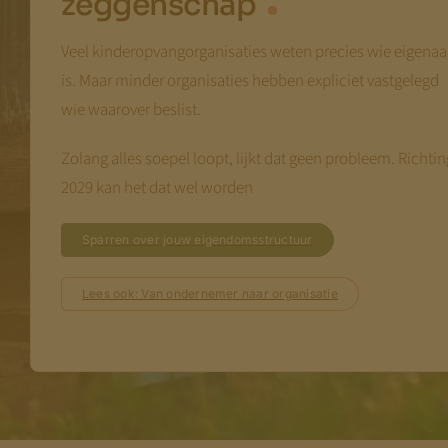
zeggenschap
Veel kinderopvangorganisaties weten precies wie eigenaa
is. Maar minder organisaties hebben expliciet vastgelegd
wie waarover beslist.
Zolang alles soepel loopt, lijkt dat geen probleem. Richtin
2029 kan het dat wel worden
Sparren over jouw eigendomsstructuur
Lees ook: Van ondernemer naar organisatie