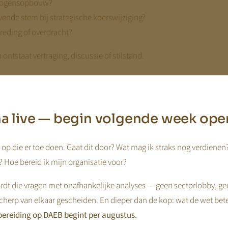
rmogensopbouw?
ende stem bij strategische koerswijziging?
treding of overdracht?
ontstaat vertraging, discussie of stilstand.
jna live — begin volgende week ope
op die er toe doen. Gaat dit door? Wat mag ik straks nog verdienen
– BV met meerdere aandeelhouders
 Hoe bereid ik mijn organisatie voor?
en ieder 50% van een kinderopvangorganisatie met drie vestiginge
dt die vragen met onafhankelijke analyses — geen sectorlobby, ge
mogen opbouwen richting 2029.
cherp van elkaar gescheiden. En dieper dan de kop: wat de wet bet
ereiding op DAEB begint per augustus.
rslaggevende stem geregeld en in de aandeelhoudersovereenkomst 