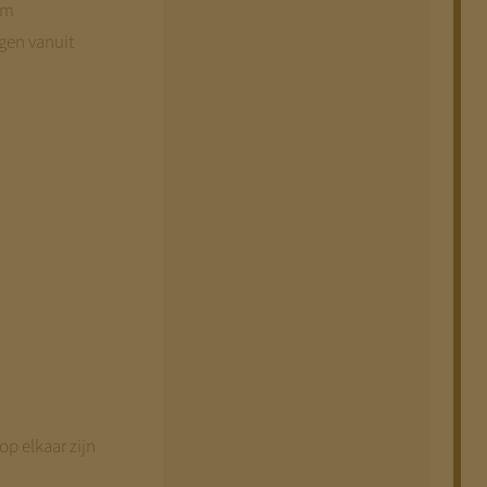
om
ngen vanuit
p elkaar zijn