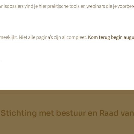
idendbeleid.
nisdossiers vind je hier praktische tools en webinars die je voorbe
nisatie goed, maar besluitvorming stokt.
ing van het eigen vermogen. Investeringen worden uitgesteld. Stra
eekijkt. Niet alle pagina’s zijn al compleet.
Kom terug begin augu
ht draait, maar omdat eigenaarschap en zeggenschap niet strategisch
,
 Stichting met bestuur en Raad va