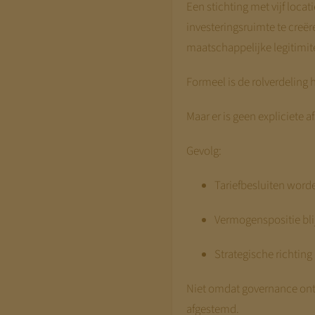
Een stichting met vijf loca
investeringsruimte te creër
maatschappelijke legitimite
Formeel is de rolverdeling h
Maar er is geen expliciete a
Gevolg:
Tariefbesluiten word
Vermogenspositie blij
Strategische richting b
Niet omdat governance ontb
afgestemd.