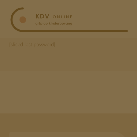
Ga
naar
inhoud
[sliced-lost-password]