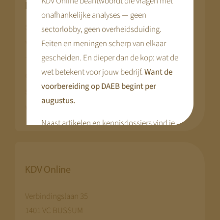
KDV Online beantwoordt die vragen met
Keuze & Advies
onafhankelijke analyses — geen
Strategische Positiescan
sectorlobby, geen overheidsduiding.
Feiten en meningen scherp van elkaar
Vermogensstrategie richting 2029
gescheiden. En dieper dan de kop: wat de
Tariefstrategie & Onderbouwing
wet betekent voor jouw bedrijf.
Want de
Ontwikkeling van niet-DAEB activiteiten
voorbereiding op DAEB begint per
Structuur & governance
augustus.
Waardebepaling & strategische opties
Naast artikelen en kennisdossiers vind je
hier praktische tools en webinars die je
voorbereiding concreet maken.
KDV Online
Disclaimer:
We bouwen terwijl je meekijkt. Niet alle
Verbindingslaan 35
pagina’s zijn al compleet.
Kom terug
1401 VC BUSSUM
begin augustus
— dan staat alles.