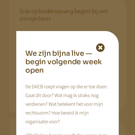
Grip op kinderopvang begint bij een
stevige basis
KDV Online helpt kinderopvangorganisaties grip
te houden op een sector die verandert.
We zijn bijna live —
Wij ondersteunen bij tariefbesluitvorming,
begin volgende week
financiële onderbouwing en positionering
open
richting 2029. Zo ontstaat duidelijkheid en
vertrouwen — voor ondernemers, ouders en
De DAEB roept vragen op die er toe doen.
bestuur.
Gaat dit door? Wat mag ik straks nog
verdienen? Wat betekent het voor mijn
rechtsvorm? Hoe bereid ik mijn
organisatie voor?