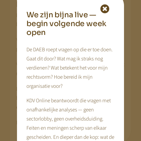
.
positie
We zijn bijna live —
De manier waarop een overname is gefinancierd,
begin volgende week
beïnvloedt je strategische ruimte.
open
Veel vreemd vermogen kan het rendement op
papier verhogen, maar vergroot kwetsbaarheid.
De DAEB roept vragen op die er toe doen.
Gaat dit door? Wat mag ik straks nog
Veel eigen vermogen vergroot stabiliteit, maar drukt
verdienen? Wat betekent het voor mijn
relatieve rendementscijfers.
rechtsvorm? Hoe bereid ik mijn
organisatie voor?
De optimale balans ligt niet in extremen, maar in
beheersbare verhouding tussen winst, vermogen
KDV Online beantwoordt die vragen met
en schuld.
onafhankelijke analyses — geen
sectorlobby, geen overheidsduiding.
Dat is geen rekensom. Dat is ontwerp.
Feiten en meningen scherp van elkaar
gescheiden. En dieper dan de kop: wat de