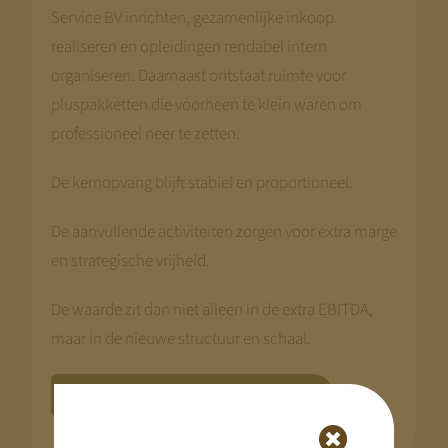
Service BV inrichten, gezamenlijke inkoop
realiseren en opleidingen rendabel intern
organiseren. Daarnaast ontstaat ruimte voor
pluspakketten die voorheen te klein waren om
professioneel neer te zetten.
De kernopvang blijft stabiel en proportioneel.
De aanvullende activiteiten zorgen voor extra marge
en strategische vrijheid.
De waarde zit dan niet alleen in de extra EBITDA,
maar in de nieuwe structuur en schaal.
Lees: Waardering van organisaties