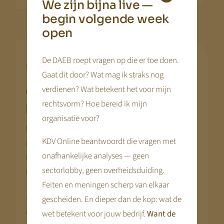
We zijn bijna live —
begin volgende week
open
De DAEB roept vragen op die er toe doen.
Kern stabiel, daarbuiten dynamisch
Gaat dit door? Wat mag ik straks nog
verdienen? Wat betekent het voor mijn
Groei binnen én buiten de
.
rechtsvorm? Hoe bereid ik mijn
kern
organisatie voor?
Binnen de kernopvang zal rendement
KDV Online beantwoordt die vragen met
waarschijnlijk stabieler en begrensder worden. Dat
onafhankelijke analyses — geen
biedt voorspelbaarheid, maar minder ruimte voor
sectorlobby, geen overheidsduiding.
hoge marges.
Feiten en meningen scherp van elkaar
Juist daarom kan schaal strategisch interessant
gescheiden. En dieper dan de kop: wat de
zijn. Een grotere organisatie kan naast de kern
wet betekent voor jouw bedrijf.
Want de