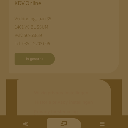
KDV Online
Verbindingslaan 35
1401 VC BUSSUM
KvK: 56955839
Tel: 035 – 2203 006
In gesprek
Wijzig privacy instellingen
Historie privacy instellingen
Privacy toestemming
herroepen