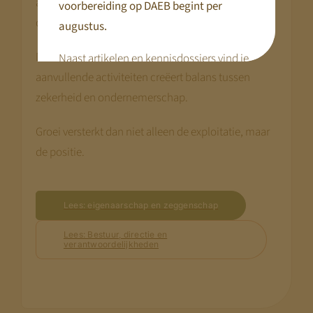
aanvullende waarde ontwikkelen die niet direct
voorbereiding op DAEB begint per
onder hetzelfde kader valt.
augustus.
De combinatie van een stabiele kern en
Naast artikelen en kennisdossiers vind je
aanvullende activiteiten creëert balans tussen
hier praktische tools en webinars die je
zekerheid en ondernemerschap.
voorbereiding concreet maken.
Disclaimer:
Groei versterkt dan niet alleen de exploitatie, maar
We bouwen terwijl je meekijkt. Niet alle
de positie.
pagina’s zijn al compleet.
Kom terug
begin augustus
— dan staat alles.
Lees: eigenaarschap en zeggenschap
Met vriendelijke groet,
Lees: Bestuur, directie en
verantwoordelijkheden
Jeroen Pernot