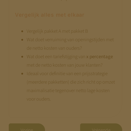
Disclaimer:
Vergelijk alles met elkaar
We bouwen terwijl je meekijkt. Niet alle
pagina’s zijn al compleet.
Kom terug
Vergelijk pakket A met pakket B
begin augustus
— dan staat alles.
Wat doet verruiming van openingstijden met
de netto kosten van ouders?
Met vriendelijke groet,
Wat doet een tariefstijging van
x percentage
Jeroen Pernot
met de netto kosten van jouw klanten?
Ideaal voor definitie van een prijsstrategie
(meerdere pakketten) die zich richt op omzet
maximalisatie tegenover netto lage kosten
voor ouders.
Vorige
Volgende