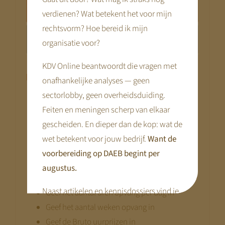
verdienen? Wat betekent het voor mijn
rechtsvorm? Hoe bereid ik mijn
organisatie voor?
KDV Online beantwoordt die vragen met
Invoer van gegevens
onafhankelijke analyses — geen
sectorlobby, geen overheidsduiding.
Geef een pakketnaam en een locatie in
Feiten en meningen scherp van elkaar
(optie)
gescheiden. En dieper dan de kop: wat de
Geef aan met welk jaar je de resultaten wilt
wet betekent voor jouw bedrijf.
Want de
vergelijken (2020 – 2026)
voorbereiding op DAEB begint per
Geef het aantal dagen in
augustus.
Geef het aantal kinderen in
Naast artikelen en kennisdossiers vind je
Geef het aantal uren opvang per dag in
hier praktische tools en webinars die je
Geef het aantal weken opvang in
voorbereiding concreet maken.
Geef de Bruto uurprijzen in