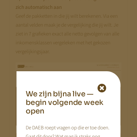
zich automatisch aan
Geef de pakketten in die jij wilt berekenen. Via een
aantal velden maak je de vergelijking die jij wilt. Je
ziet in 7 grafieken exact alle netto gevolgen van alle
inkomensklassen vergeleken met het gekozen
vergelijkingsjaar.
We zijn bijna live —
begin volgende week
open
De DAEB roept vragen op die er toe doen.
Gaat dit door? Wat mag ik straks nog