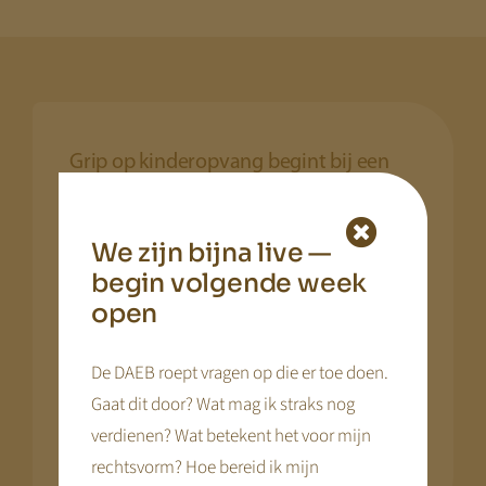
Grip op kinderopvang begint bij een
stevige basis
KDV Online helpt kinderopvangorganisaties grip
We zijn bijna live —
te houden op een sector die verandert.
begin volgende week
open
Wij ondersteunen bij tariefbesluitvorming,
financiële onderbouwing en positionering
De DAEB roept vragen op die er toe doen.
richting 2029. Zo ontstaat duidelijkheid en
Gaat dit door? Wat mag ik straks nog
vertrouwen — voor ondernemers, ouders en
verdienen? Wat betekent het voor mijn
bestuur.
rechtsvorm? Hoe bereid ik mijn