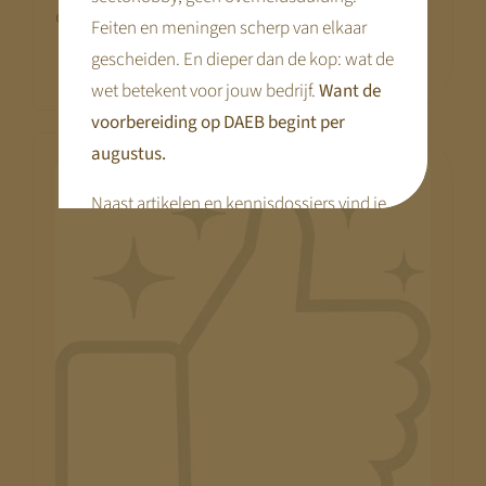
ouders
, wat de klanttevredenheid ten goede komt.
Feiten en meningen scherp van elkaar
gescheiden. En dieper dan de kop: wat de
wet betekent voor jouw bedrijf.
Want de
voorbereiding op DAEB begint per
augustus.
Naast artikelen en kennisdossiers vind je
hier praktische tools en webinars die je
voorbereiding concreet maken.
Disclaimer:
We bouwen terwijl je meekijkt. Niet alle
pagina’s zijn al compleet.
Kom terug
begin augustus
— dan staat alles.
Met vriendelijke groet,