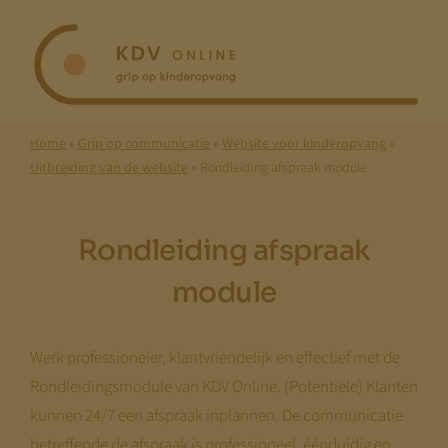
Ga
naar
inhoud
Home
»
Grip op communicatie
»
Website voor kinderopvang
»
Uitbreiding van de website
»
Rondleiding afspraak module
Rondleiding afspraak
module
Werk professioneler, klantvriendelijk en effectief met de
Rondleidingsmodule van KDV Online. (Potentiële) Klanten
kunnen 24/7 een afspraak inplannen. De communicatie
betreffende de afspraak is professioneel, éénduidig en