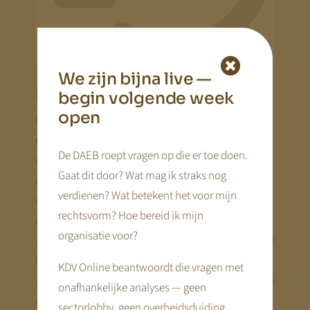
We zijn bijna live —
Efficiënt
begin volgende week
open
Daarnaast
verhoogt de rondleiding afspraak
module de efficiëntie
voor de organisatie zelf,
De DAEB roept vragen op die er toe doen.
doordat afspraken automatisch worden ingepland
Gaat dit door? Wat mag ik straks nog
en bevestigd. Het voorkomt nog nabellen of mailen
verdienen? Wat betekent het voor mijn
en ouders vergeten ook niet de afspraak doordat de
rechtsvorm? Hoe bereid ik mijn
ouder via e-mail en/of SMS wordt herinnerd aan de
organisatie voor?
afspraak. Dit voorkomt miscommunicatie en maakt
het proces overzichtelijker. Met een online
KDV Online beantwoordt die vragen met
afsprakenmodule laat een kinderopvangorganisatie
onafhankelijke analyses — geen
zien dat zij
meedenkt met de behoeften van
sectorlobby, geen overheidsduiding.