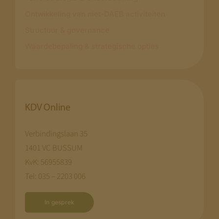
Ontwikkeling van niet-DAEB activiteiten
Structuur & governance
Waardebepaling & strategische opties
KDV Online
Verbindingslaan 35
1401 VC BUSSUM
KvK: 56955839
Tel: 035 – 2203 006
In gesprek