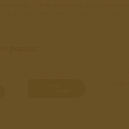
 hoeven namelijk minder te navigeren om bij pagina’s te komen. He
eit voor met name mobiele website bezoekers. Dit is maar liefst 70%
an popups
Losse buttons
A
Bekijk 
Bekijk
buitenspelen