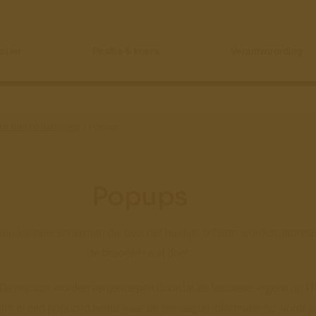
ssier
Positie & koers
Verantwoording
d functionaliteiten
»
Popups
Popups
zijn kleinere schermen die over het huidige scherm worden geprese
de bezoeker wat doet.
 De popups worden aangeroepen doordat de bezoeker ergens op klikt
ijnt er een popup in beeld waar de gevraagde informatie op wordt g