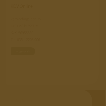
KDV Online
Verbindingslaan 35
1401 VC BUSSUM
KvK: 56955839
Tel: 035 – 2203 006
In gesprek
toestemming herroepen