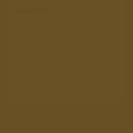
Keuze & Advies
Strategische Positiescan
Vermogensstrategie richting 2029
Tariefstrategie & Onderbouwing
Ontwikkeling van niet-DAEB activiteiten
Structuur & governance
Waardebepaling & strategische opties
ngen
Historie privacy instellingen
Privacy 