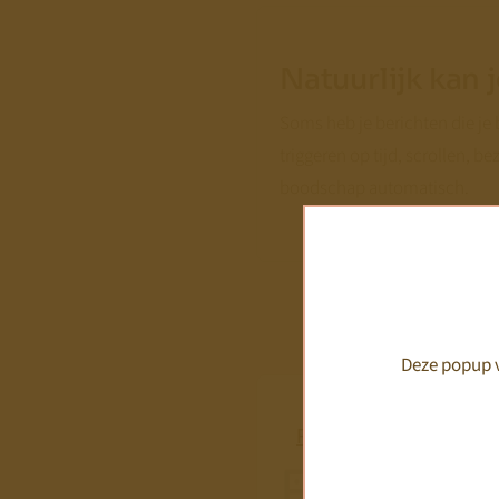
Natuurlijk kan
Soms heb je berichten die je 
triggeren op tijd, scrollen, b
boodschap automatisch.
We zijn bi
De DAEB roept vragen 
Deze popup v
voor mijn rechtsvorm?
Formulieren
KDV Online beantwoor
Feiten en meningen s