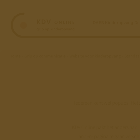
Ga
naar
inhoud
DAEB Kinderopvang Do
Home
»
Grip op communicatie
»
Website voor kinderopvang
»
Standaar
Iedereen kent wel popups. Het 
KDV Online pakt het anders aan.
andere pagina te gaan versch