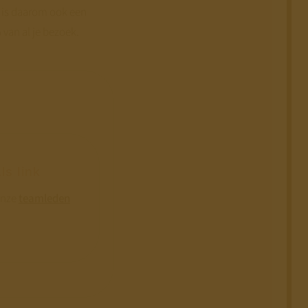
t is daarom ook een
 van al je bezoek.
ls link
onze
teamleden