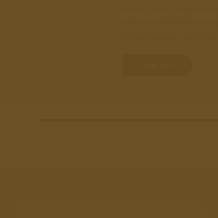
Naar wens kan de website uitg
plugins geselecteerd op veili
functies waarvan moeders ga
Meer info