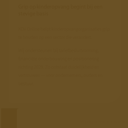
Grip op kinderopvang begint bij een
stevige basis
KDV Online helpt kinderopvangorganisaties grip
te houden op een sector die verandert.
Wij ondersteunen bij tariefbesluitvorming,
financiële onderbouwing en positionering
richting 2029. Zo ontstaat duidelijkheid en
vertrouwen — voor ondernemers, ouders en
bestuur.
Wijzig privacy instelli