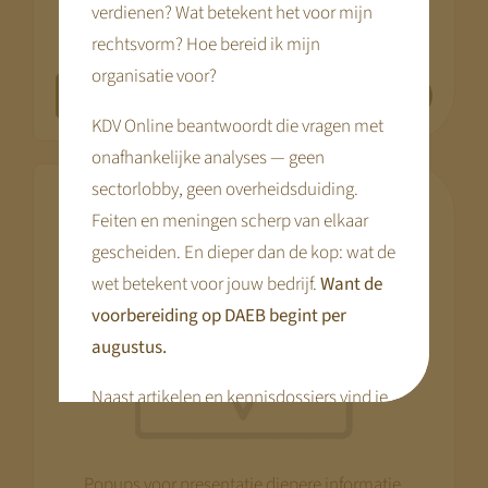
verdienen? Wat betekent het voor mijn
Presenteer het dagritme met foto’s en tekst.
rechtsvorm? Hoe bereid ik mijn
organisatie voor?
Meer info
KDV Online beantwoordt die vragen met
onafhankelijke analyses — geen
sectorlobby, geen overheidsduiding.
Popups
Feiten en meningen scherp van elkaar
gescheiden. En dieper dan de kop: wat de
wet betekent voor jouw bedrijf.
Want de
voorbereiding op DAEB begint per
augustus.
Naast artikelen en kennisdossiers vind je
hier praktische tools en webinars die je
voorbereiding concreet maken.
Popups voor presentatie diepere informatie.