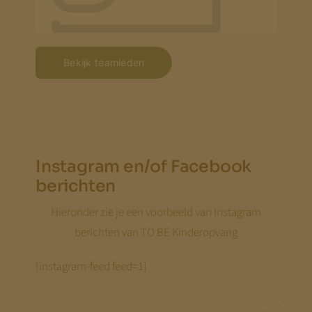
We bouwen terwijl je meekijkt. Niet alle
pagina’s zijn al compleet.
Kom terug
begin augustus
— dan staat alles.
Bekijk teamleden
Met vriendelijke groet,
Jeroen Pernot
Instagram en/of Facebook
berichten
Hieronder zie je een voorbeeld van Instagram
berichten van TO BE Kinderopvang
[instagram-feed feed=1]