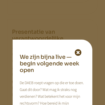
Presentatie van
verantwoordelijke
Zeer belangrijke informatie voor de ouder. Wie
regelt de boel en wie is verantwoordelijk? De
We zijn bijna live —
vestigingsmanager schrijft een stuk tekst over
begin volgende week
zichzelf, wat ze doet en hoe ze te bereiken is.
open
Ouders kunnen bijvoorbeeld
direct contact
opnemen
met de Vestigingsmanager. Natuurlijk
De DAEB roept vragen op die er toe doen.
hoort er een (leuke) afbeelding bij van de
Gaat dit door? Wat mag ik straks nog
betreffende persoon.
verdienen? Wat betekent het voor mijn
rechtsvorm? Hoe bereid ik mijn