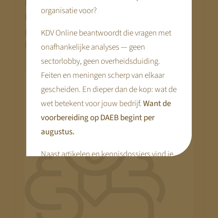
Desgewenst kan de ouder meteen een indruk
organisatie voor?
krijgen van alle personeelsleden van de betreffende
groep / vestiging. Handig via een popup binnen
KDV Online beantwoordt die vragen met
handbereik.
onafhankelijke analyses — geen
sectorlobby, geen overheidsduiding.
Feiten en meningen scherp van elkaar
gescheiden. En dieper dan de kop: wat de
wet betekent voor jouw bedrijf.
Want de
voorbereiding op DAEB begint per
augustus.
Naast artikelen en kennisdossiers vind je
hier praktische tools en webinars die je
voorbereiding concreet maken.
Disclaimer: