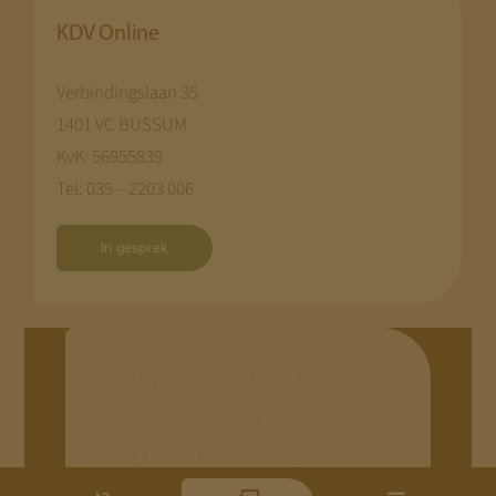
KDV Online
Verbindingslaan 35
1401 VC BUSSUM
KvK: 56955839
Tel: 035 – 2203 006
In gesprek
Wijzig privacy instellingen
Historie privacy instellingen
Privacy toestemming
herroepen