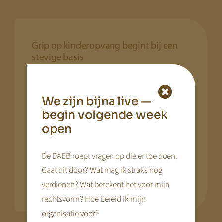
Grip op kinderopvang begint bij een
stevige basis
KDV Online helpt kinderopvangorganisaties grip
te houden op een sector die verandert.
We zijn bijna live —
begin volgende week
Wij ondersteunen bij tariefbesluitvorming,
open
financiële onderbouwing en positionering
richting 2029. Zo ontstaat duidelijkheid en
De DAEB roept vragen op die er toe doen.
vertrouwen — voor ondernemers, ouders en
Gaat dit door? Wat mag ik straks nog
bestuur.
verdienen? Wat betekent het voor mijn
rechtsvorm? Hoe bereid ik mijn
organisatie voor?