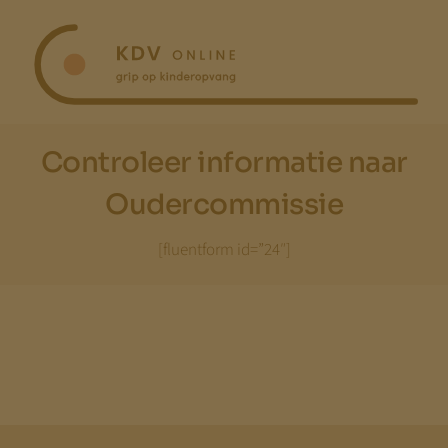
Ga
naar
inhoud
Controleer informatie naar
Oudercommissie
[fluentform id=”24″]