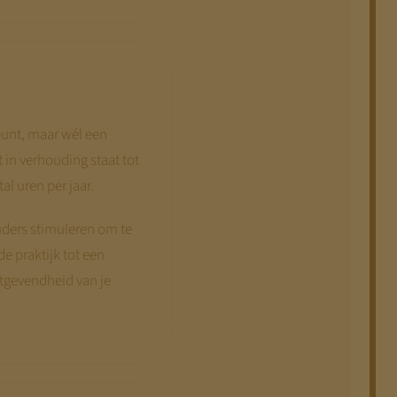
punt, maar wél een
 in verhouding staat tot
l uren per jaar.
ouders stimuleren om te
e praktijk tot een
stgevendheid van je