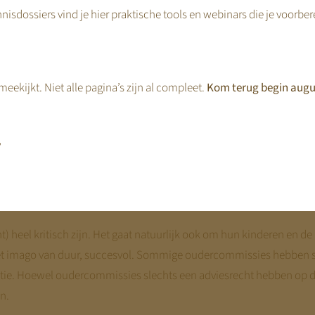
één derde van alle kinderopvangorganisaties had een negatief rende
nisdossiers vind je hier praktische tools en webinars die je voorbe
atschappelijke noodzaak van kinderopvang moet dit stoppen. Daarn
ogen te laten groeien. Per 2029 is hoogst waarschijnlijk het
DAEB
v
rkt zijn (overhead) is de meest logische keuze om de prijzen te 
eekijkt. Niet alle pagina’s zijn al compleet.
Kom terug begin augu
hoe dan en met hoeveel en hoe moet je dit onderbouwen?
,
heel kritisch zijn. Het gaat natuurlijk ook om hun kinderen en de
et imago van duur, succesvol. Sommige oudercommissies hebben 
ctie. Hoewel oudercommissies slechts een adviesrecht hebben op de
n.