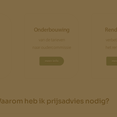
Onderbouwing
Ren
van de tarieven
verbet
naar oudercommissie
het r
meer info
mee
aarom heb ik prijsadvies nodig?