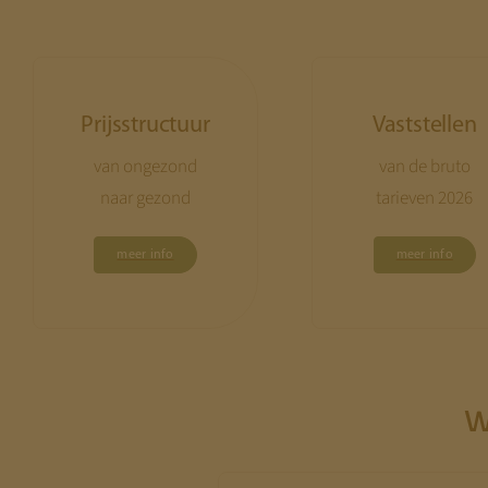
Prijsstructuur
Vaststellen
van ongezond
van de bruto
naar gezond
tarieven 2026
meer info
meer info
W