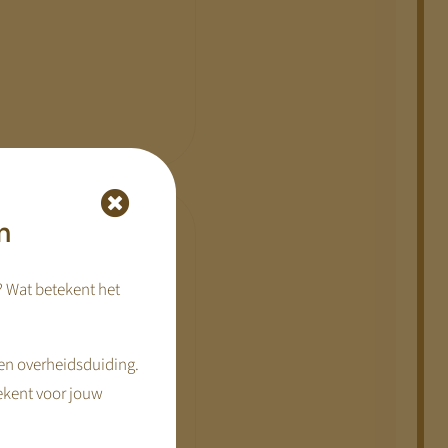
n
? Wat betekent het
 op de lange termijn
en overheidsduiding.
ekent voor jouw
ment
behalen.
Het
n stichtingen te samen.