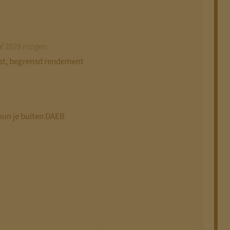
af 2029 mogen
st, begrensd rendement
 kun je buiten DAEB