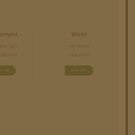
dement
Winst
eren van
van verlies
endement
naar winst
r info
meer info