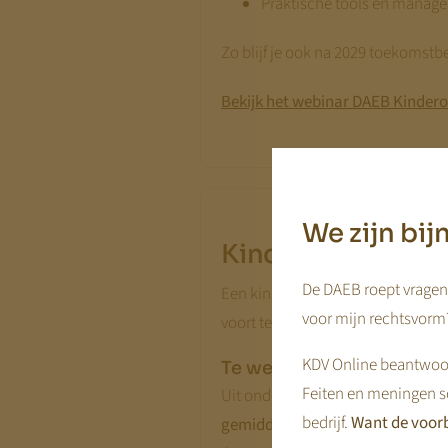
Praktische tools en mana
Zo blijf je ook na 2029 toekomst
Bekijk het webinar DAEB Kinder
We zijn bi
Kinderopvangorg
De DAEB roept vragen 
Een kinderopvangorganisatie is ee
voor mijn rechtsvorm?
voort te kunnen bestaan.
Lees wa
KDV Online beantwoor
Te weinig winst
Feiten en meningen s
Uit onderzoek van Stichting Waar
bedrijf.
Want de voorb
gemiddeld rendement was in 202