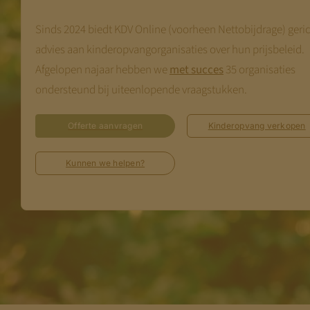
Sinds 2024 biedt KDV Online (voorheen Nettobijdrage) geri
advies aan kinderopvangorganisaties over hun prijsbeleid.
Afgelopen najaar hebben we
met succes
35 organisaties
ondersteund bij uiteenlopende vraagstukken.
Offerte aanvragen
Kinderopvang verkopen
Kunnen we helpen?