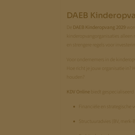
DAEB Kinderopv
De
DAEB Kinderopvang 2029
word
kinderopvangorganisaties alleen
en strengere regels voor invester
Voor ondernemers in de kinderop
Hoe richt je jouw organisatie in
houden?
KDV Online
biedt gespecialiseerd
Financiële en strategische 
Structuuradvies (BV, merk-BV