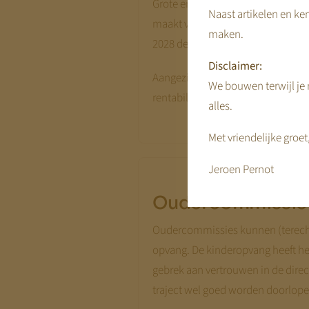
Grote en kleine bedrijven. Bijna 
Naast artikelen en ken
maakt verlies. Omwille van de ma
maken.
2028 de periode om het eigen verm
Disclaimer:
Aangezien kostenbesparingen bepe
We bouwen terwijl je m
rentabilitieit te verhogen. Maar 
alles.
Met vriendelijke groet
Jeroen Pernot
Oudercommissie
Oudercommissies kunnen (terecht) 
opvang. De kinderopvang heeft h
gebrek aan vertrouwen in de dire
traject wel goed worden doorlope