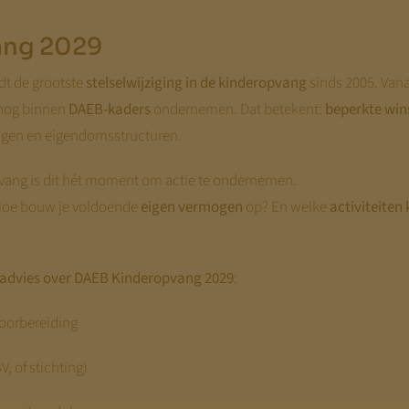
ang 2029
t de grootste
stelselwijziging in de kinderopvang
sinds 2005. Van
 nog binnen
DAEB-kaders
ondernemen. Dat betekent:
beperkte win
ingen en eigendomsstructuren.
vang is dit hét moment om actie te ondernemen.
? Hoe bouw je voldoende
eigen vermogen
op? En welke
activiteiten
advies over DAEB Kinderopvang 2029
:
voorbereiding
, of stichting)