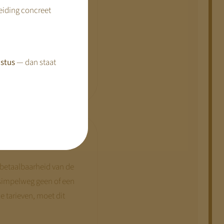
ment in 2023, kortom
reiding concreet
aast is de periode 2026 –
an kracht.
verhogen om de
stus
— dan staat
 betaalbaarheid van de
simpelweg geen of een
 tarieven, moet dit