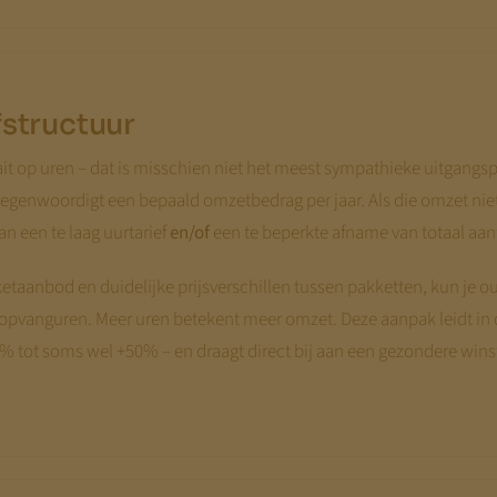
structuur
it op uren – dat is misschien niet het meest sympathieke uitgangs
vertegenwoordigt een bepaald omzetbedrag per jaar. Als die omzet niet
an een te laag uurtarief
en/of
een te beperkte afname van totaal aanta
ketaanbod en duidelijke prijsverschillen tussen pakketten, kun je 
opvanguren. Meer uren betekent meer omzet. Deze aanpak leidt in d
0% tot soms wel +50% – en draagt direct bij aan een gezondere win