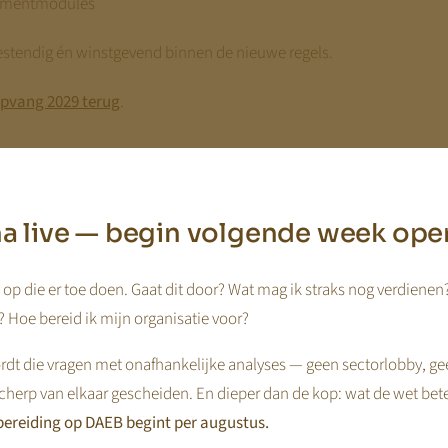
gementmodules
bestendig én winstgevend binnen de nieuwe regels.
opvang 2029 terug
.
jna live — begin volgende week ope
anisaties moeten winst maken
op die er toe doen. Gaat dit door? Wat mag ik straks nog verdienen
n bedrijf en deze (
ook stichtingen
) heeft
voldoende winst
nodig om
 Hoe bereid ik mijn organisatie voor?
arom winst onmisbaar is
.
dt die vragen met onafhankelijke analyses — geen sectorlobby, ge
cherp van elkaar gescheiden. En dieper dan de kop: wat de wet bet
borgfonds blijkt dat kinderopvangorganisaties
onvoldoende rende
ereiding op DAEB begint per augustus.
3 slechts 2%
. Dit is het rendement van eenmanszaken/vof’s, BV’s e