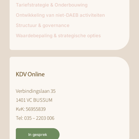
Tariefstrategie & Onderbouwing
Ontwikkeling van niet-DAEB activiteiten
Structuur & governance
Waardebepaling & strategische opties
KDV Online
Verbindingslaan 35
1401 VC BUSSUM
KvK: 56955839
Tel: 035 – 2203 006
In gesprek