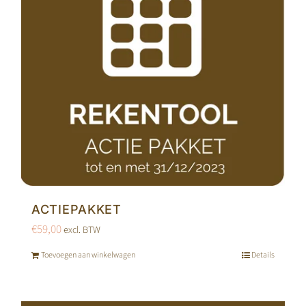
ACTIEPAKKET
€
59,00
excl. BTW
Toevoegen aan winkelwagen
Details