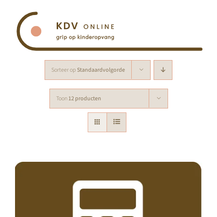
Ga
naar
inhoud
Sorteer op
Standaardvolgorde
Toon
12 producten