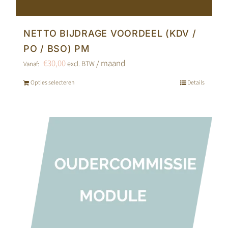
NETTO BIJDRAGE VOORDEEL (KDV /
PO / BSO) PM
€
30,00
/ maand
excl. BTW
Vanaf:
Opties selecteren
Details
Dit
product
heeft
meerdere
variaties.
Deze
optie
kan
gekozen
worden
op