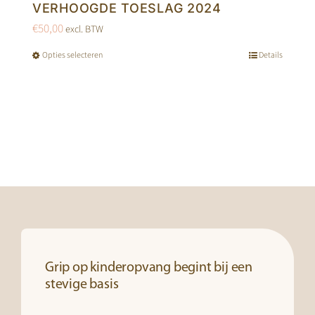
VERHOOGDE TOESLAG 2024
€
50,00
excl. BTW
Opties selecteren
Details
Dit
product
heeft
meerdere
variaties.
Deze
optie
kan
gekozen
worden
op
Grip op kinderopvang begint bij een
de
stevige basis
productpagina