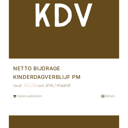
NETTO BIJDRAGE
KINDERDAGVERBLIJF PM
€
12,50
/ maand
excl. BTW
Vanaf:
Opties selecteren
Details
Dit
product
heeft
meerdere