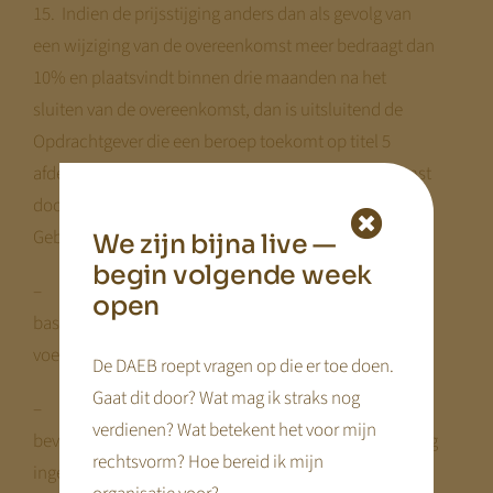
15. Indien de prijsstijging anders dan als gevolg van
een wijziging van de overeenkomst meer bedraagt dan
10% en plaatsvindt binnen drie maanden na het
sluiten van de overeenkomst, dan is uitsluitend de
Opdrachtgever die een beroep toekomt op titel 5
afdeling 3 van Boek 6 BW gerechtigd de overeenkomst
door een schriftelijke verklaring te ontbinden, tenzij
Gebruiker
We zijn bijna live —
begin volgende week
– alsdan alsnog bereid is om de overeenkomst op
open
basis van het oorspronkelijk overeengekomene uit te
voeren;
De DAEB roept vragen op die er toe doen.
Gaat dit door? Wat mag ik straks nog
– indien de prijsverhoging voortvloeit uit een
verdienen? Wat betekent het voor mijn
bevoegdheid of een op Gebruiker rustende verplichting
rechtsvorm? Hoe bereid ik mijn
ingevolge de wet;