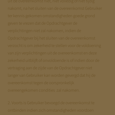
uit de overeenkomst niet, niet volledig of niet tijdig
pagina’s zijn al compleet.
Kom terug
nakomt, na het sluiten van de overeenkomst Gebruiker
begin augustus
— dan staat alles.
ter kennis gekomen omstandigheden goede grond
Met vriendelijke groet,
geven te vrezen dat de Opdrachtgever de
verplichtingen niet zal nakomen, indien de
Jeroen Pernot
Opdrachtgever bij het sluiten van de overeenkomst
verzocht is om zekerheid te stellen voor de voldoening
van zijn verplichtingen uit de overeenkomst en deze
zekerheid uitblijft of onvoldoende is of indien door de
vertraging aan de zijde van de Opdrachtgever niet
langer van Gebruiker kan worden gevergd dat hij de
overeenkomst tegen de oorspronkelijk
overeengekomen condities zal nakomen.
2. Voorts is Gebruiker bevoegd de overeenkomst te
ontbinden indien zich omstandigheden voordoen