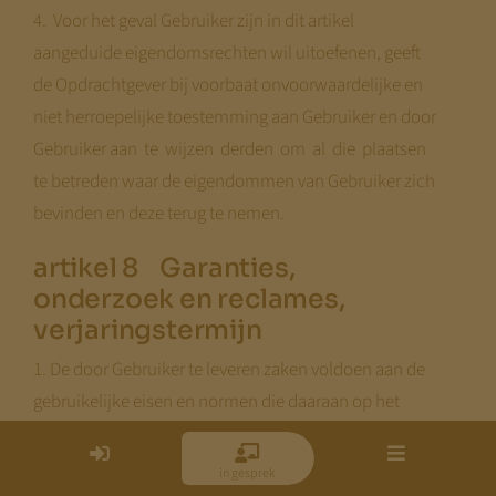
4. Voor het geval Gebruiker zijn in dit artikel
aangeduide eigendomsrechten wil uitoefenen, geeft
de Opdrachtgever bij voorbaat onvoorwaardelijke en
niet herroepelijke toestemming aan Gebruiker en door
Gebruiker aan te wijzen derden om al die plaatsen
te betreden waar de eigendommen van Gebruiker zich
bevinden en deze terug te nemen.
artikel 8 Garanties,
onderzoek en reclames,
verjaringstermijn
1. De door Gebruiker te leveren zaken voldoen aan de
gebruikelijke eisen en normen die daaraan op het
moment van levering redelijkerwijs gesteld kunnen
worden en waarvoor zij bij normaal gebruik in
inloggen
in gesprek
menu