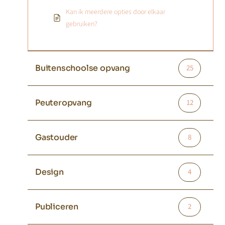
Kan ik meerdere opties door elkaar
gebruiken?
Buitenschoolse opvang
25
Peuteropvang
12
Gastouder
8
Design
4
Publiceren
2