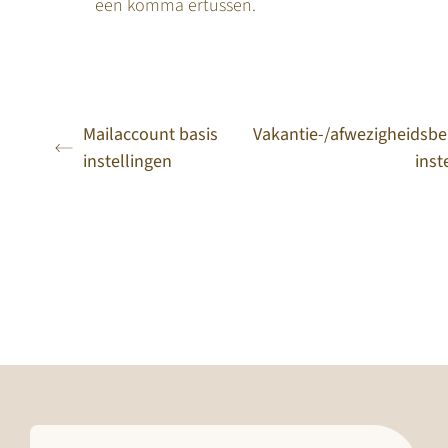
een komma ertussen.
Mailaccount basis
Vakantie-/afwezigheidsbe
instellingen
inst