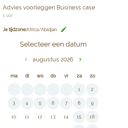
Advies voorleggen Business case
1 uur
edit
Je tijdzone:
Africa/Abidjan
Wijzig de 
Selecteer een datum
keyboard_arrow_left
augustus 2026
keyboard_arrow_right
Ga terug juli 202
Doorgaa
ma
di
wo
do
vr
za
zo
1
2
3
4
5
6
7
8
9
10
11
12
13
14
15
16